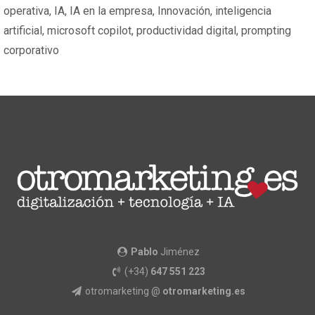
operativa
,
IA
,
IA en la empresa
,
Innovación
,
inteligencia
artificial
,
microsoft copilot
,
productividad digital
,
prompting
corporativo
Pablo
Jiménez
(+34)
647 551 223
otromarketing @
otromarketing.es