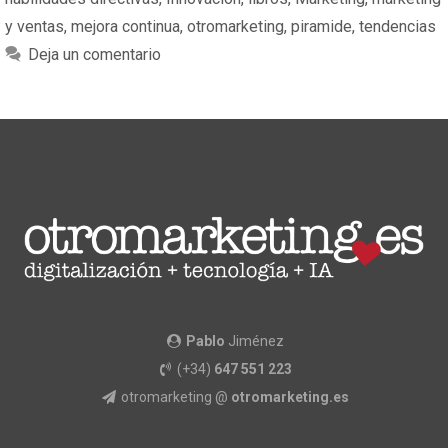
y ventas
,
mejora continua
,
otromarketing
,
piramide
,
tendencias
Deja un comentario
Pablo
Jiménez
(+34)
647 551 223
otromarketing @
otromarketing.es