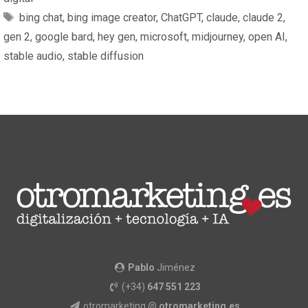
bing chat
,
bing image creator
,
ChatGPT
,
claude
,
claude 2
,
gen 2
,
google bard
,
hey gen
,
microsoft
,
midjourney
,
open AI
,
stable audio
,
stable diffusion
Pablo
Jiménez
(+34)
647 551 223
otromarketing @
otromarketing.es