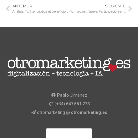
ANTERIOR
SIGUIENTE
Análisis: Twitter triplica el beneficio en el primer trimestre
Formación: Nueva Participación en Enpresa Digitala
Pablo
Jiménez
(+34)
647 551 223
otromarketing @
otromarketing.es