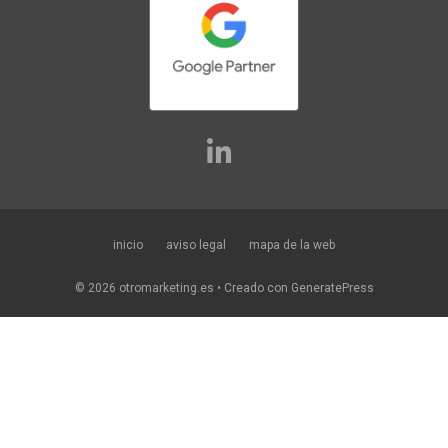
inicio
aviso legal
mapa de la web
© 2026 otromarketing.es
• Creado con
GeneratePress