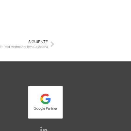
SIGUIENTE
 por Reid Hoffman y Ben Casnocha