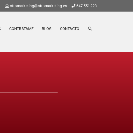
otromarketing@otromarketing.es
·
647 551 223
S
CONTRÁTAME
BLOG
CONTACTO