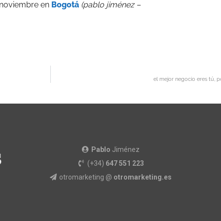
e noviembre en
Bogotá
(pablo jiménez –
el mejor negocio eres tú,
Pablo
Jiménez
(+34)
647 551 223
otromarketing @
otromarketing.es