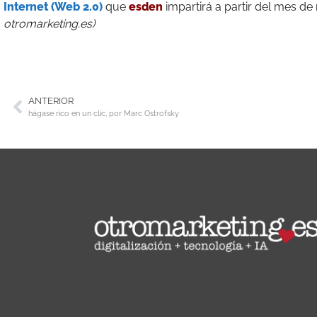
Internet (Web 2.0)
que
esden
impartirá a partir del mes d
otromarketing.es)
ANTERIOR
hágase rico en un clic, por Marc Ostrofsky