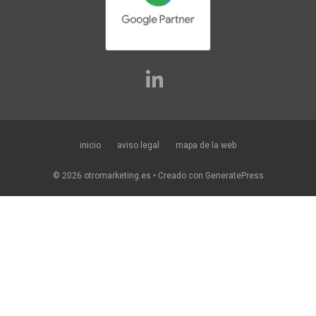
inicio
aviso legal
mapa de la web
© 2026 otromarketing.es
• Creado con
GeneratePress