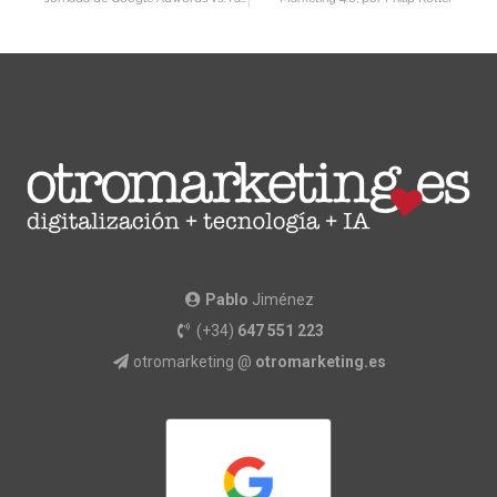
Pablo
Jiménez
(+34)
647 551 223
otromarketing @
otromarketing.es