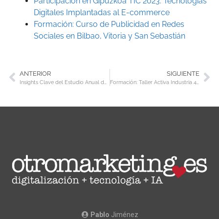
Participación en Gipuzkoa TIC 2023: Tecnologías
Digitales Implantadas al E-commerce
Formación: Curso de Publicidad en Redes
Sociales en Bilbao, Vitoria y San Sebastián
ANTERIOR
SIGUIENTE
Insights Clave del Estudio Anual de Conversión en E-Commerce 2024 de Flat 101
Formación: Taller Activa Industria 4.0 en Pamplona
Pablo
Jiménez