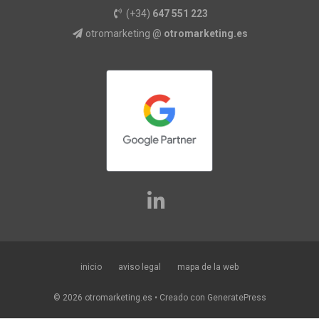
(+34)
647 551 223
otromarketing @
otromarketing.es
inicio
aviso legal
mapa de la web
© 2026 otromarketing.es
• Creado con
GeneratePress