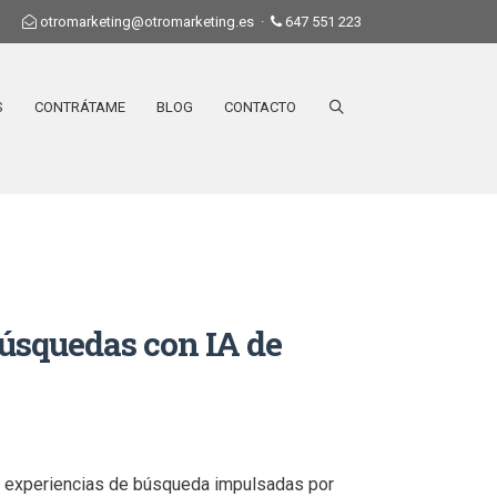
otromarketing@otromarketing.es
·
647 551 223
S
CONTRÁTAME
BLOG
CONTACTO
úsquedas con IA de
ra experiencias de búsqueda impulsadas por