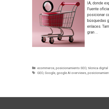
IA, donde ex
Fuente ofici
posicionar c
búsquedas ge
enlaces. Tam
gran …
ecommerce
,
posicionamiento SEO
,
técnica digital
GEO
,
Google
,
google AI overviews
,
posicionamien