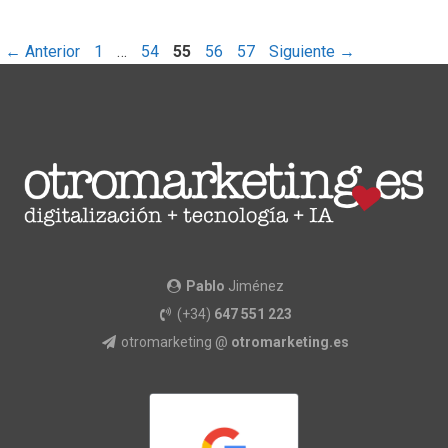
←
Anterior
1
…
54
55
56
57
Siguiente
→
Pablo
Jiménez
(+34)
647 551 223
otromarketing @
otromarketing.es