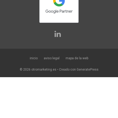
inicio
aviso legal
mapa de la web
© 2026 otromarketing.es
• Creado con
GeneratePress