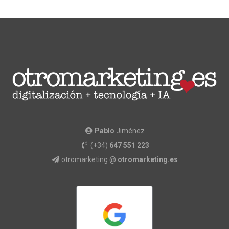
Pablo
Jiménez
(+34)
647 551 223
otromarketing @
otromarketing.es