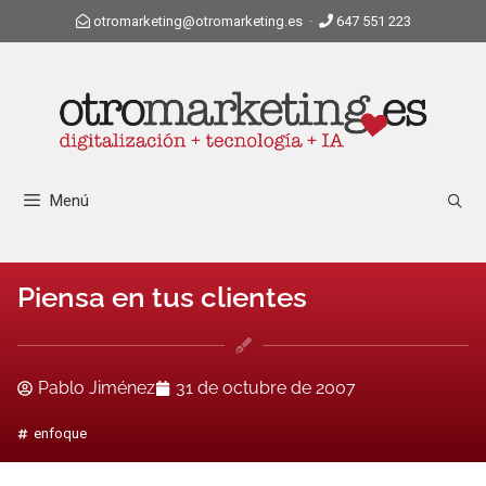
otromarketing@otromarketing.es
·
647 551 223
Menú
Piensa en tus clientes
Pablo Jiménez
31 de octubre de 2007
enfoque