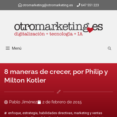
otromarketing@otromarketing.es
·
647 551 223
Menú
8 maneras de crecer, por Philip y
Milton Kotler
Pablo Jiménez
2 de febrero de 2015
enfoque
,
estrategia
,
habilidades directivas
,
marketing y ventas