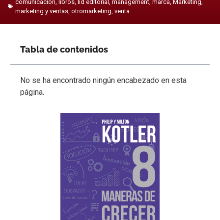
comunicación
,
libros
,
lid editorial
,
management
,
marca
,
Marketing
,
marketing y ventas
,
otromarketing
,
venta
Tabla de contenidos
No se ha encontrado ningún encabezado en esta
página.