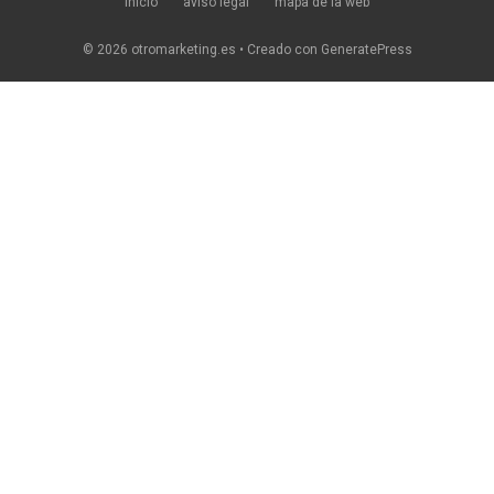
inicio
aviso legal
mapa de la web
© 2026 otromarketing.es
• Creado con
GeneratePress