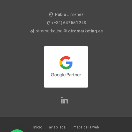
Pablo
Jiménez
(+34)
647 551 223
otromarketing @
otromarketing.es
inicio
aviso legal
mapa de la web