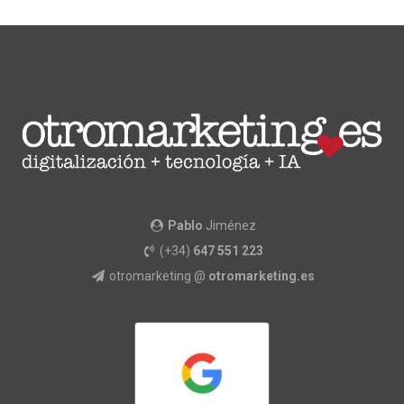
Pablo
Jiménez
(+34)
647 551 223
otromarketing @
otromarketing.es