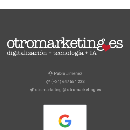
Pablo
Jiménez
(+34)
647 551 223
otromarketing @
otromarketing.es