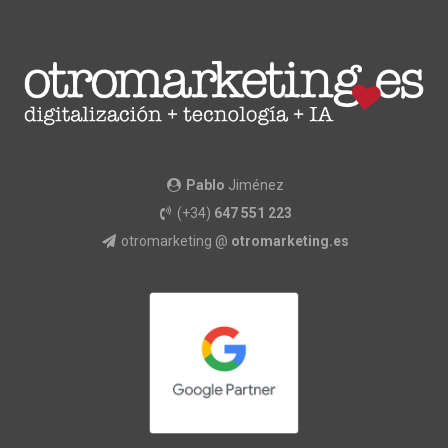
Pablo
Jiménez
(+34)
647 551 223
otromarketing @
otromarketing.es