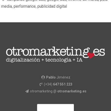
media
,
performance
,
publicidad digital
Pablo
Jiménez
(+34)
647 551 223
otromarketing @
otromarketing.es