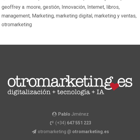
geoffrey a. moore
,
gestión
,
Innovación
,
Internet
,
libros
,
management
,
Marketing
,
marketing digital
,
marketing y ventas
,
otromarketing
Pablo
Jiménez
(+34)
647 551 223
otromarketing @
otromarketing.es