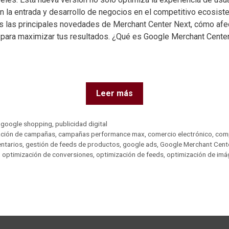
rán la entrada y desarrollo de negocios en el competitivo ecosis
 las principales novedades de Merchant Center Next, cómo afec
para maximizar tus resultados. ¿Qué es Google Merchant Cente
Leer más
,
google shopping
,
publicidad digital
ación de campañas
,
campañas performance max
,
comercio electrónico
,
comp
ntarios
,
gestión de feeds de productos
,
google ads
,
Google Merchant Cent
,
optimización de conversiones
,
optimización de feeds
,
optimización de im