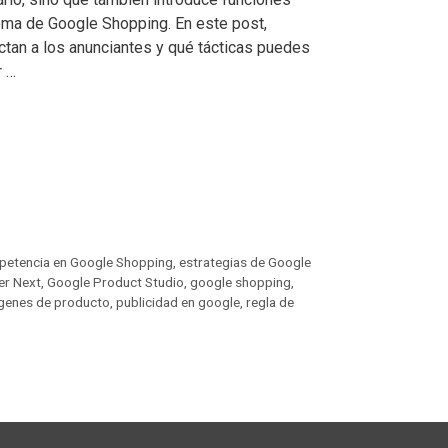
tema de Google Shopping. En este post,
tan a los anunciantes y qué tácticas puedes
r …
etencia en Google Shopping
,
estrategias de Google
er Next
,
Google Product Studio
,
google shopping
,
ágenes de producto
,
publicidad en google
,
regla de