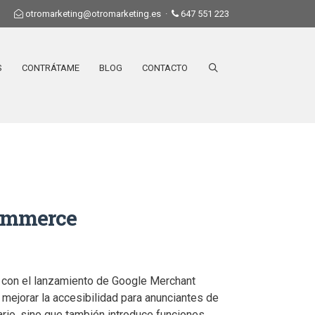
otromarketing@otromarketing.es
·
647 551 223
S
CONTRÁTAME
BLOG
CONTACTO
commerce
l con el lanzamiento de Google Merchant
 mejorar la accesibilidad para anunciantes de
ario, sino que también introduce funciones