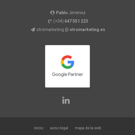
Pablo
Jiménez
(+34)
647 551 223
otromarketing @
otromarketing.es
inicio
aviso legal
mapa de la web