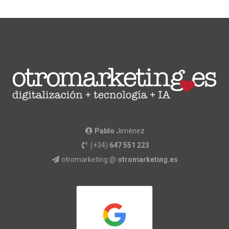
Pablo
Jiménez
(+34)
647 551 223
otromarketing @
otromarketing.es