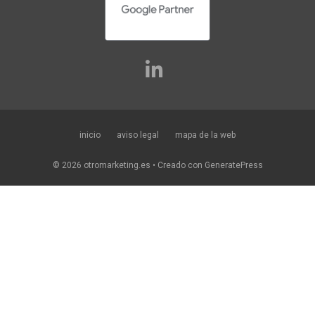
inicio
aviso legal
mapa de la web
© 2026 otromarketing.es
• Creado con
GeneratePress