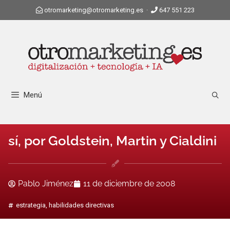
otromarketing@otromarketing.es
·
647 551 223
Menú
sí, por Goldstein, Martin y Cialdini
Pablo Jiménez
11 de diciembre de 2008
estrategia
,
habilidades directivas