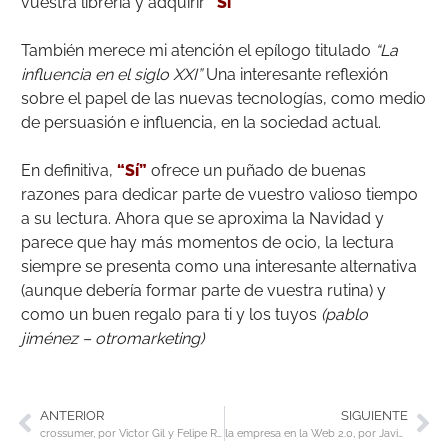
vuestra librería y adquirir
“Sí”
También merece mi atención el epílogo titulado
“La
influencia en el siglo XXI”
Una interesante reflexión
sobre el papel de las nuevas tecnologías, como medio
de persuasión e influencia, en la sociedad actual.
En definitiva,
“Sí”
ofrece un puñado de buenas
razones para dedicar parte de vuestro valioso tiempo
a su lectura. Ahora que se aproxima la Navidad y
parece que hay más momentos de ocio, la lectura
siempre se presenta como una interesante alternativa
(aunque debería formar parte de vuestra rutina) y
como un buen regalo para ti y los tuyos
(pablo
jiménez – otromarketing)
ANTERIOR
SIGUIENTE
crossumer, por Victor Gil y Felipe Romero
la empresa en la Web 2.0, por Javier Celaya