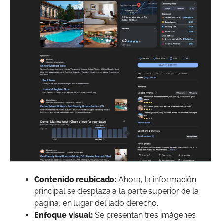
Contenido reubicado:
Ahora, la información
principal se desplaza a la parte superior de la
página, en lugar del lado derecho.
Enfoque visual:
Se presentan tres imágenes