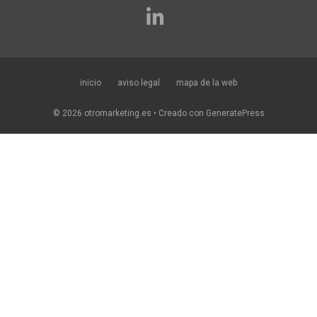
inicio
aviso legal
mapa de la web
© 2026 otromarketing.es
• Creado con
GeneratePress