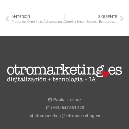
ANTERIOR
SIGUIENTE
Probando Gemini 2.0: Así cambiará la forma en que trabajamos y vivimos
Domina Smart Bidding: Estrategias para multiplicar tus resultados en Google Ads
Pablo
Jiménez
(+34)
647 551 223
otromarketing @
otromarketing.es