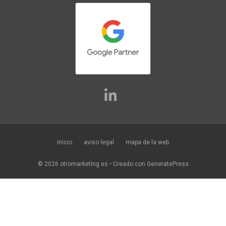
inicio
aviso legal
mapa de la web
© 2026 otromarketing.es
• Creado con
GeneratePress