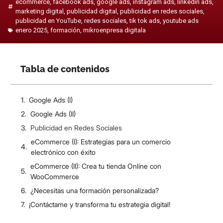
ecommerce
,
facebook ads
,
google ads
,
instagram ads
,
linkedin ads
,
marketing digital
,
publicidad digital
,
publicidad en redes sociales
,
publicidad en YouTube
,
redes sociales
,
tik tok ads
,
youtube ads
enero 2025
,
formación
,
mikroenpresa digitala
Tabla de contenidos
Google Ads (I)
Google Ads (II)
Publicidad en Redes Sociales
eCommerce (I): Estrategias para un comercio
electrónico con éxito
eCommerce (II): Crea tu tienda Online con
WooCommerce
¿Necesitas una formación personalizada?
¡Contáctame y transforma tu estrategia digital!