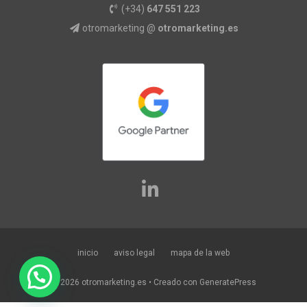
(+34)
647 551 223
otromarketing @
otromarketing.es
inicio
aviso legal
mapa de la web
© 2026 otromarketing.es
• Creado con
GeneratePress