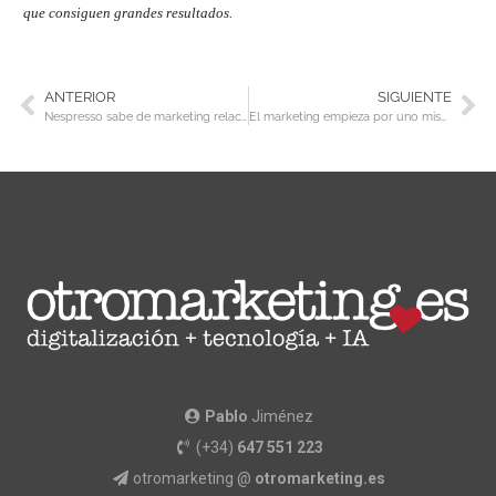
que consiguen grandes resultados.
ANTERIOR
SIGUIENTE
Nespresso sabe de marketing relacional
El marketing empieza por uno mismo
Pablo
Jiménez
(+34)
647 551 223
otromarketing @
otromarketing.es