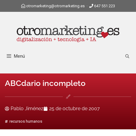
otromarketing@otromarketing.es
·
647 551 223
Menú
ABCdario incompleto
Pablo Jiménez
25 de octubre de 2007
recursos humanos