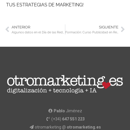
TUS ESTRATEGIAS DE MARKETING!
ANTERIOR
SIGUIENTE
Algunos datos en el Día de las Redes Sociales
Formación: Curso Publicidad en Redes Sociales en San Sebastián
Pablo
Jiménez
(+34)
647 551 223
otromarketing @
otromarketing.es