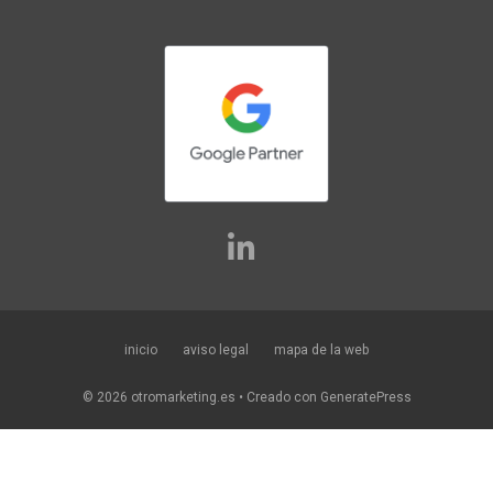
inicio
aviso legal
mapa de la web
© 2026 otromarketing.es
• Creado con
GeneratePress