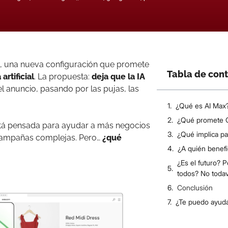
, una nueva configuración que promete
Tabla de con
artificial
. La propuesta:
deja que la IA
l anuncio, pasando por las pujas, las
¿Qué es AI Max
¿Qué promete 
stá pensada para ayudar a más negocios
¿Qué implica pa
n campañas complejas. Pero…
¿qué
¿A quién benefi
¿Es el futuro? 
todos? No todav
Conclusión
¿Te puedo ayud