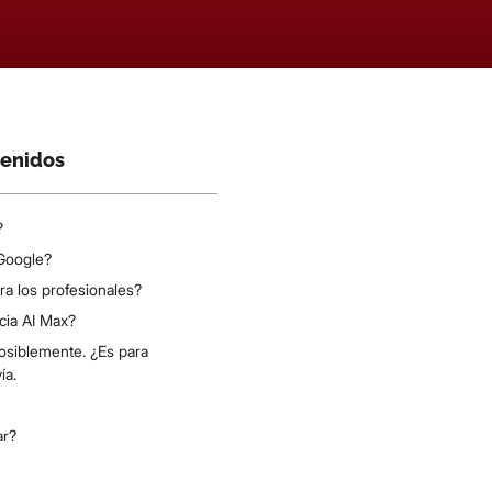
tenidos
?
Google?
ra los profesionales?
cia AI Max?
Posiblemente. ¿Es para
ía.
ar?