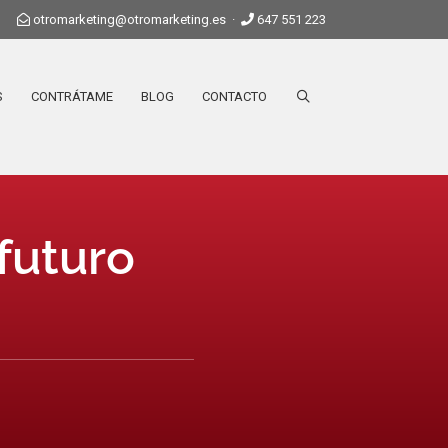
otromarketing@otromarketing.es
·
647 551 223
S
CONTRÁTAME
BLOG
CONTACTO
futuro