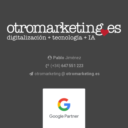
Pablo
Jiménez
(+34)
647 551 223
otromarketing @
otromarketing.es