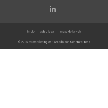
inicio
aviso legal
mapa de la web
© 2026 otromarketing.es
• Creado con
GeneratePress