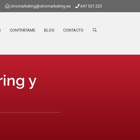
otromarketing@otromarketing.es
·
647 551 223
S
CONTRÁTAME
BLOG
CONTACTO
ing y