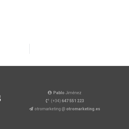
Pablo
Jiménez
(+34)
647 551 223
otromarketing @
otromarketing.es