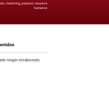
ndo
,
mentoring
,
pearson
,
recursos
humanos
tenidos
rado ningún encabezado