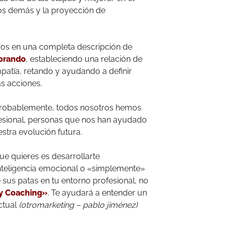
los demás y la proyección de
amos en una completa descripción de
orando
, estableciendo una relación de
tía, retando y ayudando a definir
s acciones.
e, probablemente, todos nosotros hemos
esional, personas que nos han ayudado
tra evolución futura.
ue quieres es desarrollarte
inteligencia emocional o «simplemente»
 sus patas en tu entorno profesional, no
 y Coaching»
. Te ayudará a entender un
ctual
(otromarketing – pablo jiménez)