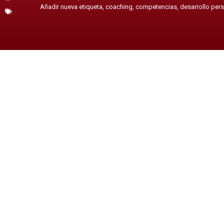
Añadir nueva etiqueta
,
coaching
,
competencias
,
desarrollo per