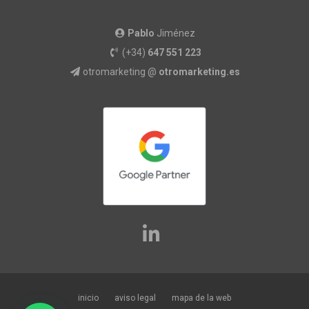
Pablo
Jiménez
(+34)
647 551 223
otromarketing @
otromarketing.es
inicio
aviso legal
mapa de la web