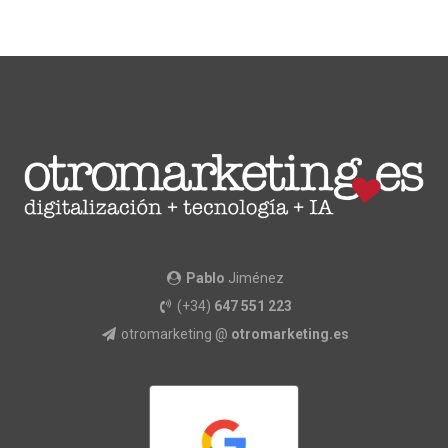
Pablo
Jiménez
(+34)
647 551 223
otromarketing @
otromarketing.es