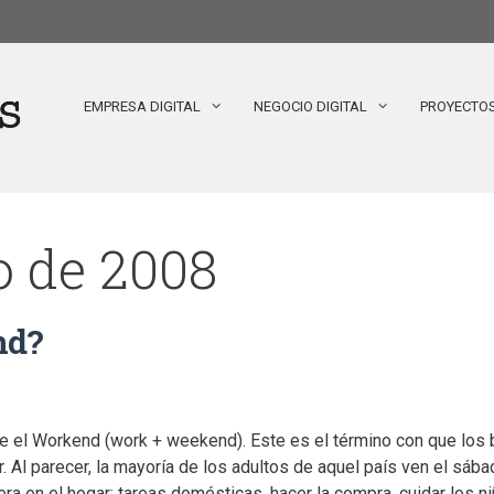
EMPRESA DIGITAL
NEGOCIO DIGITAL
PROYECTO
o de 2008
nd?
e el Workend (work + weekend). Este es el término con que los b
. Al parecer, la mayoría de los adultos de aquel país ven el sáb
era en el hogar: tareas domésticas, hacer la compra, cuidar los n