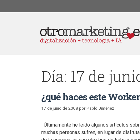
Día:
17 de juni
¿qué haces este Worke
17 de junio de 2008
por
Pablo Jiménez
Últimamente he leído algunos artículos sobr
muchas personas sufren, en lugar de disfrutar
de la semana, ya que otro tipo de trabajo esp