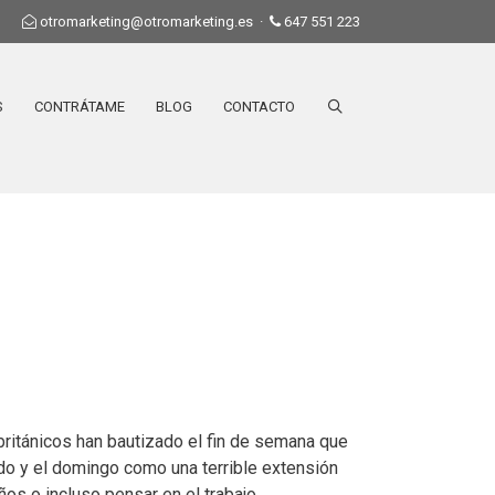
otromarketing@otromarketing.es
·
647 551 223
S
CONTRÁTAME
BLOG
CONTACTO
ritánicos han bautizado el fin de semana que
ado y el domingo como una terrible extensión
iños o incluso pensar en el trabajo…