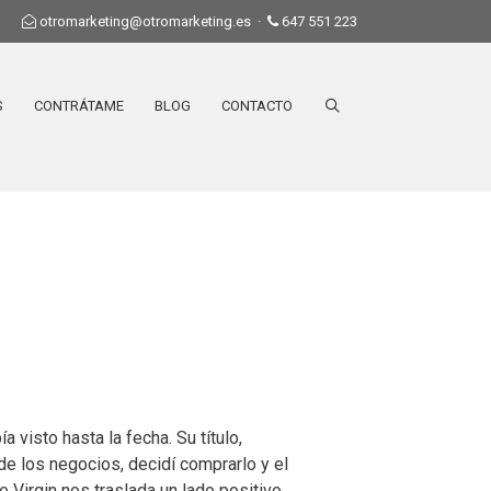
otromarketing@otromarketing.es
·
647 551 223
S
CONTRÁTAME
BLOG
CONTACTO
 visto hasta la fecha. Su título,
 los negocios, decidí comprarlo y el
 Virgin nos traslada un lado positivo,