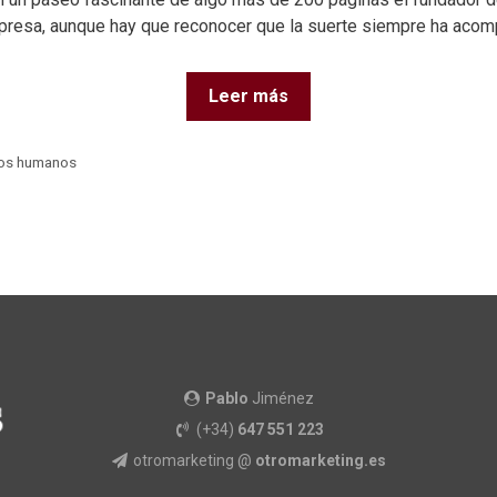
mpresa, aunque hay que reconocer que la suerte siempre ha aco
Leer más
sos humanos
Pablo
Jiménez
(+34)
647 551 223
otromarketing @
otromarketing.es