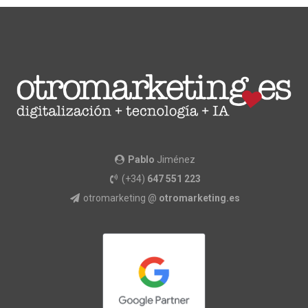
Pablo
Jiménez
(+34)
647 551 223
otromarketing @
otromarketing.es