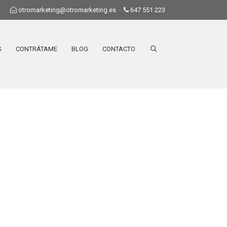
otromarketing@otromarketing.es
·
647 551 223
S
CONTRÁTAME
BLOG
CONTACTO