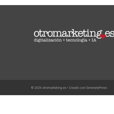
© 2026 otromarketing.es
• Creado con
GeneratePress