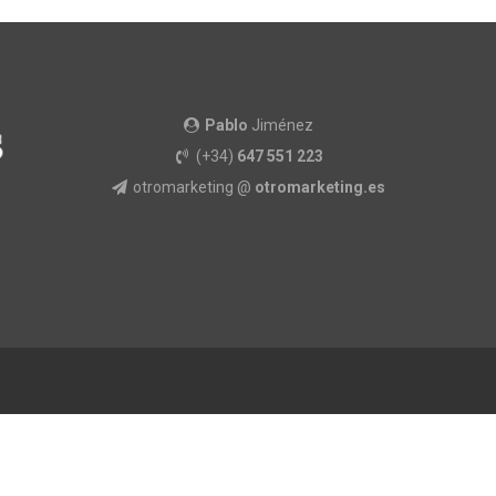
Pablo
Jiménez
(+34)
647 551 223
otromarketing @
otromarketing.es