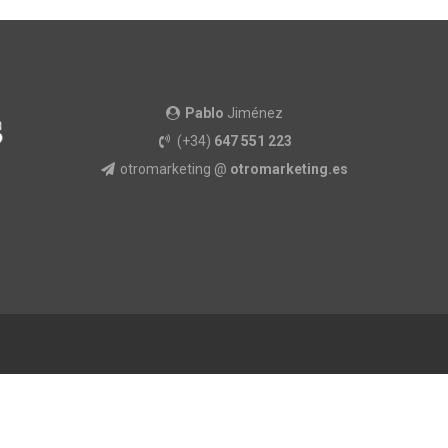
Pablo
Jiménez
(+34)
647 551 223
otromarketing @
otromarketing.es