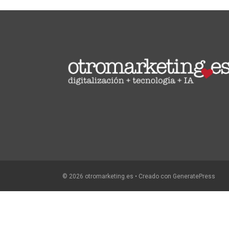
© 2026 otromarketing.es
• Creado con
GeneratePress