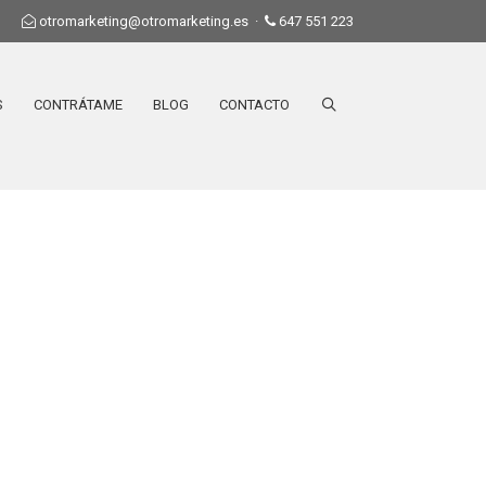
otromarketing@otromarketing.es
·
647 551 223
S
CONTRÁTAME
BLOG
CONTACTO