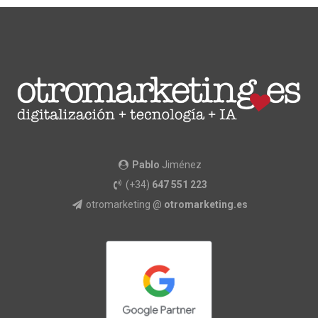
Pablo
Jiménez
(+34)
647 551 223
otromarketing @
otromarketing.es