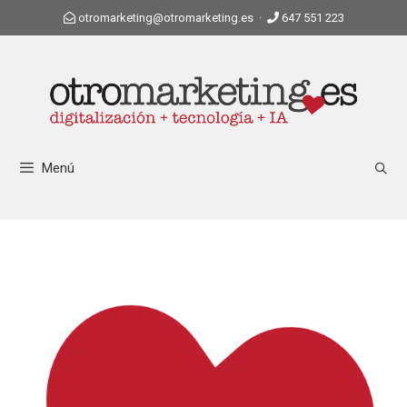
otromarketing@otromarketing.es
·
647 551 223
Menú